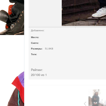
Добавлено:
Место:
Снято:
Размеры:
51.8
KB
Теги
:
Рейтинг:
20
/
100
из
1