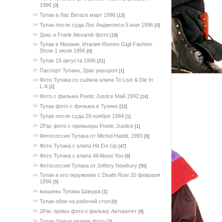
1996
[3]
Тупак в Лас Вегасе март 1996
[13]
Тупак после суда Лос Анджелеса 5 мая 1996
[0]
2pac и Frank Alexandr фото
[19]
Тупак в Милане, Италия Romeo Gigli Fashion
Show 1 июля 1996
[0]
Тупак 15 августа 1996
[21]
Паспорт Тупака, 2pac passport
[1]
Фото Тупака со сьёмок клипа To Live & Die In
L.A
[2]
Фото с фильма Poetic Justice Май 1992
[14]
Тупак фото с фильма в Тупике
[22]
Тупак после суда 29 ноября 1994
[1]
2Pac фото с премьеры Poetic Justice
[1]
Фотосессия Тупака от Michel Haddi, 1993
[8]
Фото Тупака с клипа Hit Em Up
[47]
Фото Тупака с клипа All About You
[8]
Фотосессия Тупака от Jeffery Newbury
[50]
Тупак и его окружение с Death Row 20 февраля
1996
[5]
машины Тупака Шакура
[1]
Тупак обои на рабочий стол
[0]
2Pac промо фото к фильму Авторитет
[9]
Тупак Шакур редкие фото
[3]