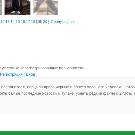
12
13
14
15
16
17
18
[
19
]
20
|
Следующая »
гут только зарегистрированные пользователи.
[
Регистрация
|
Вход
]
исполнителя, борца за права черных и просто хорошего человека, котор
еть самые последние новости о Тупаке, узнать редкие факты о 2Pac'e, т