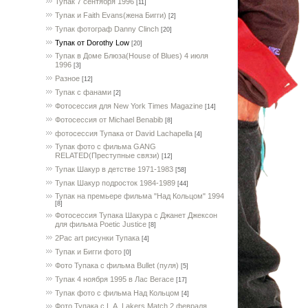
Тупак 7 сентября 1996
[11]
Тупак и Faith Evans(жена Бигги)
[2]
Тупак фотограф Danny Clinch
[20]
Тупак от Dorothy Low
[20]
Тупак в Доме Блюза(House of Blues) 4 июля
1996
[3]
Разное
[12]
Тупак с фанами
[2]
Фотосессия для New York Times Magazine
[14]
Фотосессия от Michael Benabib
[8]
фотосессия Тупака от David Lachapella
[4]
Тупак фото с фильма GANG
RELATED(Преступные связи)
[12]
Тупак Шакур в детстве 1971-1983
[58]
Тупак Шакур подросток 1984-1989
[44]
Тупак на премьере фильма "Над Кольцом" 1994
[8]
Фотосессия Тупака Шакура с Джанет Джексон
для фильма Poetic Justice
[8]
2Pac art рисунки Тупака
[4]
Тупак и Бигги фото
[0]
Фото Тупака с фильма Bullet (пуля)
[5]
Тупак 4 ноября 1995 в Лас Вегасе
[17]
Тупак фото с фильма Над Кольцом
[4]
Фото Тупака с L.A. Lakers Match 2 февраля