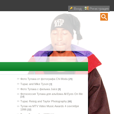
Вход
Регистрация
Фото Тупака от фотографа Chi Modu
[25]
Tupac and Mike Tyson
[3]
Фото Тупака с фильма Juice
[8]
Фотосессия Тупака для альбома All Eyes On Me
[14]
Tupac Reisig and Taylor Photography
[66]
Тупак на MTV Video Music Awards 4 сентября
1996
[32]