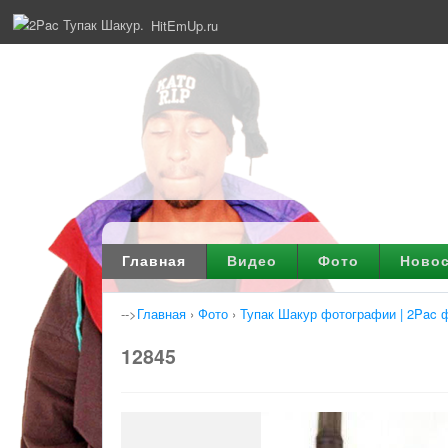
HitEmUp.ru
Главная
Видео
Фото
Ново
-->
Главная
›
Фото
›
Тупак Шакур фотографии | 2Pac 
12845