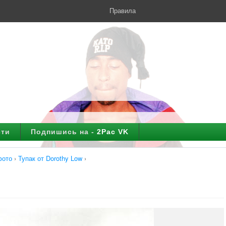
Правила
сти
Подпишись на -
2Pac VK
фото
›
Тупак от Dorothy Low
›