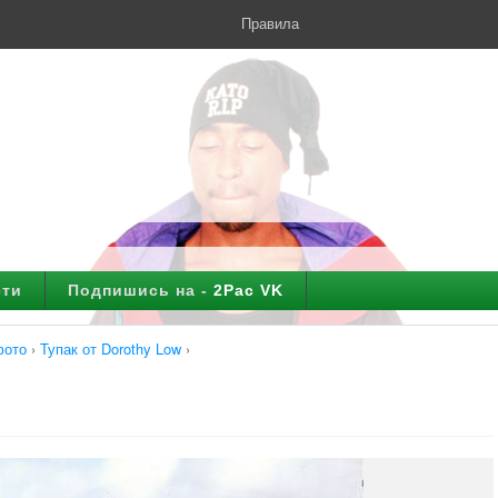
Правила
сти
Подпишись на -
2Pac VK
фото
›
Тупак от Dorothy Low
›