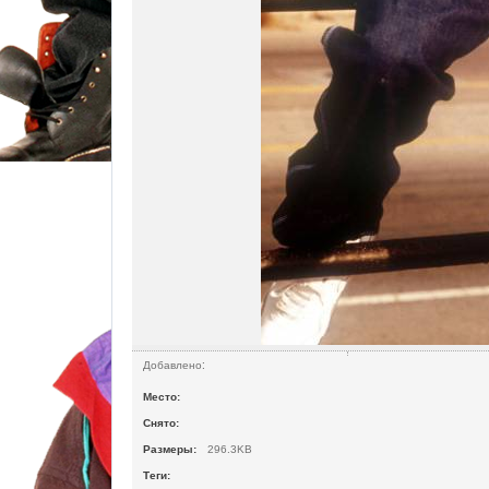
Добавлено:
Место:
Снято:
Размеры:
296.3
KB
Теги
: