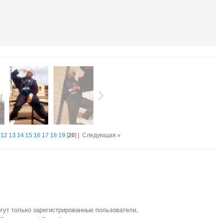
12
13
14
15
16
17
18
19
[
20
] |
Следующая »
гут только зарегистрированные пользователи.