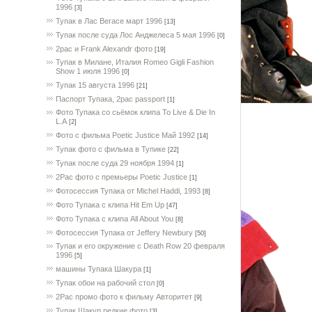
1996
[3]
Тупак в Лас Вегасе март 1996
[13]
Тупак после суда Лос Анджелеса 5 мая 1996
[0]
2pac и Frank Alexandr фото
[19]
Тупак в Милане, Италия Romeo Gigli Fashion
Show 1 июля 1996
[0]
Тупак 15 августа 1996
[21]
Паспорт Тупака, 2pac passport
[1]
Фото Тупака со сьёмок клипа To Live & Die In
L.A
[2]
Фото с фильма Poetic Justice Май 1992
[14]
Тупак фото с фильма в Тупике
[22]
Тупак после суда 29 ноября 1994
[1]
2Pac фото с премьеры Poetic Justice
[1]
Фотосессия Тупака от Michel Haddi, 1993
[8]
Фото Тупака с клипа Hit Em Up
[47]
Фото Тупака с клипа All About You
[8]
Фотосессия Тупака от Jeffery Newbury
[50]
Тупак и его окружение с Death Row 20 февраля
1996
[5]
машины Тупака Шакура
[1]
Тупак обои на рабочий стол
[0]
2Pac промо фото к фильму Авторитет
[9]
Тупак Шакур редкие фото
[3]