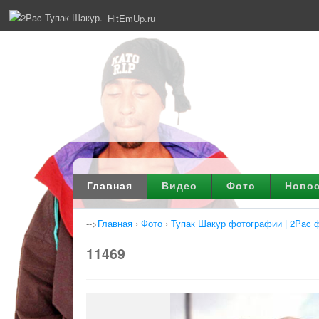
HitEmUp.ru
Главная
Видео
Фото
Ново
-->
Главная
›
Фото
›
Тупак Шакур фотографии | 2Pac 
11469