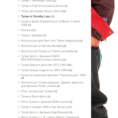
Тупак 7 сентября 1996
[11]
Тупак и Faith Evans(жена Бигги)
[2]
Тупак фотограф Danny Clinch
[20]
Тупак от Dorothy Low
[20]
Тупак в Доме Блюза(House of Blues) 4 июля
1996
[3]
Разное
[12]
Тупак с фанами
[2]
Фотосессия для New York Times Magazine
[14]
Фотосессия от Michael Benabib
[8]
фотосессия Тупака от David Lachapella
[4]
Тупак фото с фильма GANG
RELATED(Преступные связи)
[12]
Тупак Шакур в детстве 1971-1983
[58]
Тупак Шакур подросток 1984-1989
[44]
Тупак на премьере фильма "Над Кольцом" 1994
[8]
Фотосессия Тупака Шакура с Джанет Джексон
для фильма Poetic Justice
[8]
2Pac art рисунки Тупака
[4]
Тупак и Бигги фото
[0]
Фото Тупака с фильма Bullet (пуля)
[5]
Тупак 4 ноября 1995 в Лас Вегасе
[17]
Тупак фото с фильма Над Кольцом
[4]
Фото Тупака с L.A. Lakers Match 2 февраля