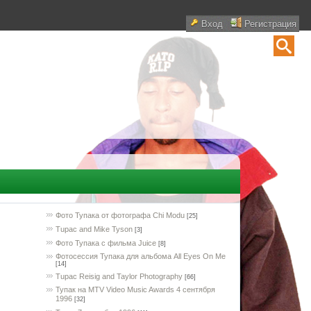
Вход
Регистрация
Фото Тупака от фотографа Chi Modu
[25]
Tupac and Mike Tyson
[3]
Фото Тупака с фильма Juice
[8]
Фотосессия Тупака для альбома All Eyes On Me
[14]
Tupac Reisig and Taylor Photography
[66]
Тупак на MTV Video Music Awards 4 сентября
1996
[32]