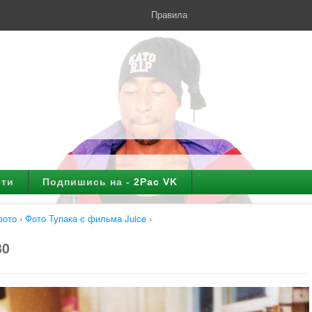
Правила
сти
Подпишись на -
2Pac VK
фото
›
Фото Тупака с фильма Juice
›
80