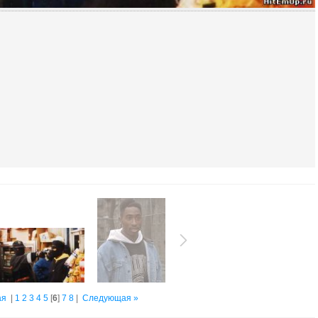
ая
|
1
2
3
4
5
[
6
]
7
8
|
Следующая »