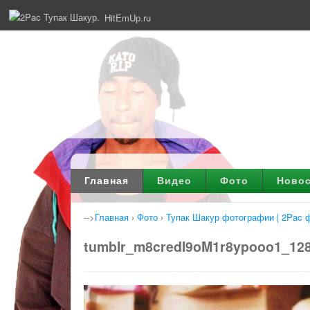
HitEmUp.ru
Главная
Видео
Фото
Ново
-->
Главная
›
Фото
›
Тупак Шакур фотографии | 2Pac 
tumblr_m8credI9oM1r8ypooo1_12