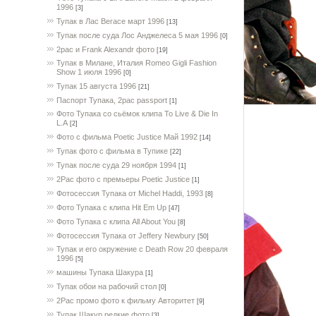
1996
[3]
Тупак в Лас Вегасе март 1996
[13]
Тупак после суда Лос Анджелеса 5 мая 1996
[0]
2pac и Frank Alexandr фото
[19]
Тупак в Милане, Италия Romeo Gigli Fashion
Show 1 июля 1996
[0]
Тупак 15 августа 1996
[21]
Паспорт Тупака, 2pac passport
[1]
Фото Тупака со сьёмок клипа To Live & Die In
L.A
[2]
Фото с фильма Poetic Justice Май 1992
[14]
Тупак фото с фильма в Тупике
[22]
Тупак после суда 29 ноября 1994
[1]
2Pac фото с премьеры Poetic Justice
[1]
Фотосессия Тупака от Michel Haddi, 1993
[8]
Фото Тупака с клипа Hit Em Up
[47]
Фото Тупака с клипа All About You
[8]
Фотосессия Тупака от Jeffery Newbury
[50]
Тупак и его окружение с Death Row 20 февраля
1996
[5]
машины Тупака Шакура
[1]
Тупак обои на рабочий стол
[0]
2Pac промо фото к фильму Авторитет
[9]
Тупак Шакур редкие фото
[3]