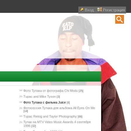
Вход
Регистрация
Фото Тупака от фотографа Chi Modu
[25]
Tupac and Mike Tyson
[3]
Фото Тупака с фильма Juice
[8]
Фотосессия Тупака для альбома All Eyes On Me
[14]
Tupac Reisig and Taylor Photography
[66]
Тупак на MTV Video Music Awards 4 сентября
1996
[32]