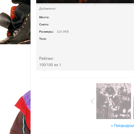
Добавлено:
Место:
Снято:
Размеры:
114.0
KB
Теги
:
Рейтинг:
100
/
100
из
1
« Предыдущ