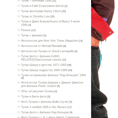
Тупак 7 сентября 1996
[11]
Тупак и Faith Evans(жена Бигги)
[2]
Тупак фотограф Danny Clinch
[20]
Тупак от Dorothy Low
[20]
Тупак в Доме Блюза(House of Blues) 4 июля
1996
[3]
Разное
[12]
Тупак с фанами
[2]
Фотосессия для New York Times Magazine
[14]
Фотосессия от Michael Benabib
[8]
фотосессия Тупака от David Lachapella
[4]
Тупак фото с фильма GANG
RELATED(Преступные связи)
[12]
Тупак Шакур в детстве 1971-1983
[58]
Тупак Шакур подросток 1984-1989
[44]
Тупак на премьере фильма "Над Кольцом" 1994
[8]
Фотосессия Тупака Шакура с Джанет Джексон
для фильма Poetic Justice
[8]
2Pac art рисунки Тупака
[4]
Тупак и Бигги фото
[0]
Фото Тупака с фильма Bullet (пуля)
[5]
Тупак 4 ноября 1995 в Лас Вегасе
[17]
Тупак фото с фильма Над Кольцом
[4]
Фото Тупака с L.A. Lakers Match 2 февраля